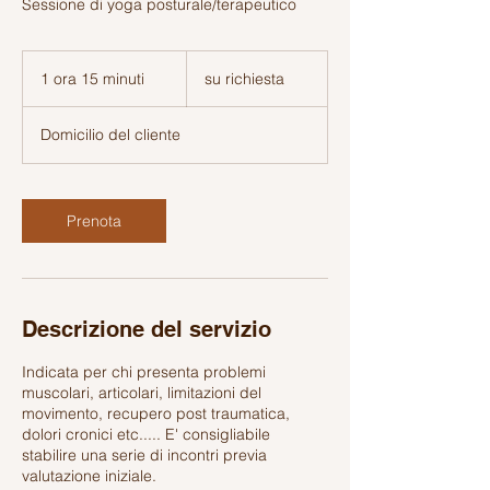
Sessione di yoga posturale/terapeutico
su
richiesta
1 ora 15 minuti
1
su richiesta
o
r
Domicilio del cliente
1
5
m
i
Prenota
n
u
t
i
Descrizione del servizio
Indicata per chi presenta problemi
muscolari, articolari, limitazioni del
movimento, recupero post traumatica,
dolori cronici etc..... E' consigliabile
stabilire una serie di incontri previa
valutazione iniziale.