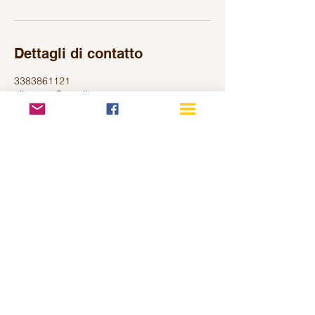
Dettagli di contatto
3383861121
nikeyoga@gmail.com
Via Cassia, 7